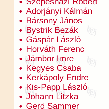
Szepesházi Róbert
Adorjányi Kálmán
Bársony János
Bystrik Bezák
Gáspár László
Horváth Ferenc
Jámbor Imre
Kegyes Csaba
Kerkápoly Endre
Kis-Papp László
Johann Litzka
Gerd Sammer