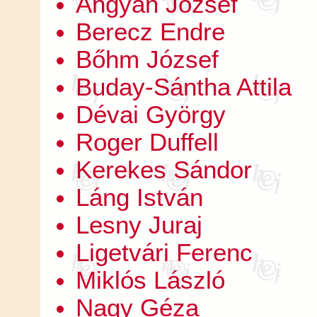
Ángyán József
Berecz Endre
Bőhm József
Buday-Sántha Attila
Dévai György
Roger Duffell
Kerekes Sándor
Láng István
Lesny Juraj
Ligetvári Ferenc
Miklós László
Nagy Géza