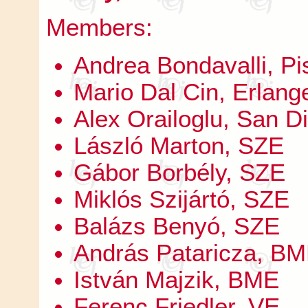
Members:
Andrea Bondavalli, Pi
Mario Dal Cin, Erlang
Alex Orailoglu, San Di
László Marton, SZE
Gábor Borbély, SZE
Miklós Szijártó, SZE
Balázs Benyó, SZE
András Pataricza, B
István Majzik, BME
Ferenc Friedler, VE